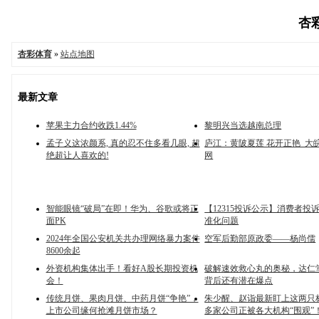
杏彩
杏彩体育
»
站点地图
最新文章
苹果主力合约收跌1.44%
黎明兴当选越南总理
孟子义这浓颜系, 真的忍不住多看几眼, 超
庐江：黄陂夏莲 花开正艳_大皖新
绝超让人喜欢的!
网
智能眼镜“破局”在即！华为、谷歌或将正
【12315投诉公示】消费者投
面PK
准化问题
2024年全国公安机关共办理网络暴力案件
空军后勤部原政委——杨尚儒
8600余起
外资机构集体出手！看好A股长期投资机
破解速效救心丸的奥秘，达仁
会！
背后还有潜在爆点
传统月饼、果肉月饼、中药月饼“争艳”，
朱少醒、赵诣最新盯上这两只
上市公司缘何抢滩月饼市场？
多家公司正被各大机构“围观”